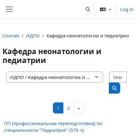
Skip to main content
Log in
Toggle search input
Side panel
Courses
ИДПО
Кафедра неонатологии и педиатрии
Кафедра неонатологии и
педиатрии
Sear
Course categories
Search cou
Page 1
Page 2
Next page
1
2
»
ПП (профессиональная переподготовка) по
специальности "Педиатрия" (576 ч)