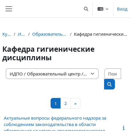
Перейти к основному содержанию
Вход
Изменить данные пои
Боковая панель
Курсы
ИДПО
Образовательный центр
Кафедра гигиенические дисциплины
Кафедра гигиенические
дисциплины
Поис
Категории курсов
Поиск кур
Страница 1
Страница 2
Следующая страница
1
2
»
Актуальные вопросы федерального надзора за
соблюдением законодательства в области
обеспечения санитарно-эпидемиологического