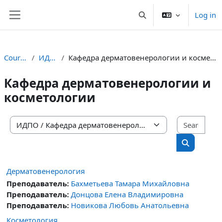
Skip to main content
Log in
Toggle search input
Side panel
Courses
ИДПО
Кафедра дерматовенерологии и косметологии
Кафедра дерматовенерологии и
косметологии
Sear
Course categories
Search cou
Дерматовенерология
Преподаватель:
Бахметьева Тамара Михайловна
Преподаватель:
Донцова Елена Владимировна
Преподаватель:
Новикова Любовь Анатольевна
Косметология