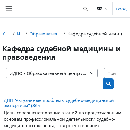
Перейти к основному содержанию
Вход
Изменить данные пои
Боковая панель
Курсы
ИДПО
Образовательный центр
Кафедра судебной медицины и правоведения
Кафедра судебной медицины и
правоведения
Поис
Категории курсов
Поиск кур
ДПП "Актуальные проблемы судебно-медицинской
экспертизы" (36ч)
Цель: совершенствование знаний по процессуальным
основам профессиональной деятельности судебно-
медицинского эксперта, совершенствование