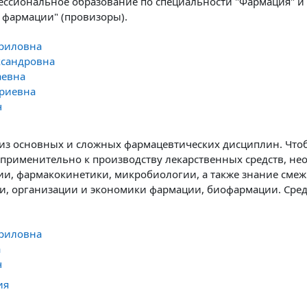
сиональное образование по специальности "Фармация" и 
 фармации" (провизоры).
вриловна
ксандровна
аевна
риевна
ч
а из основных и сложных фармацевтических дисциплин. Что
 применительно к производству лекарственных средств, н
ии, фармакокинетики, микробиологии, а также знание сме
и, организации и экономики фармации, биофармации. Сре
вриловна
а
ч
ия