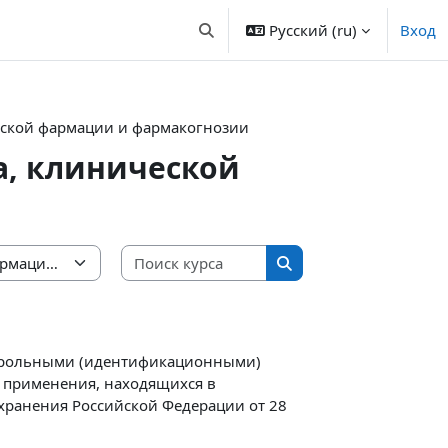
Русский ‎(ru)‎
Вход
Изменить данные поисковой стр
еской фармации и фармакогнозии
а, клинической
Поиск курса
Поиск курса
нтрольными (идентификационными)
 применения, находящихся в
хранения Российской Федерации от 28