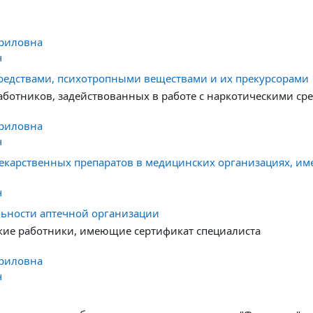
вриловна
ч
редствами, психотропными веществами и их прекурсорами
аботников, задействованных в работе с наркотическими с
вриловна
ч
 лекарственных препаратов в медицинских организациях, 
ч
льности аптечной организации
ие работники, имеющие сертификат специалиста
вриловна
ч