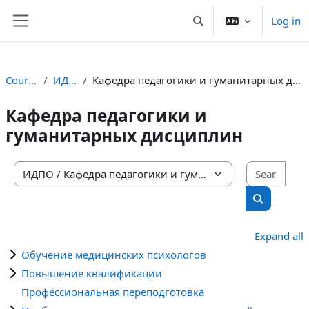
Skip to main content
Log in
Toggle search input
Side panel
Courses
ИДПО
Кафедра педагогики и гуманитарных дисциплин
Кафедра педагогики и
гуманитарных дисциплин
Sear
Course categories
Search cou
Expand all
Обучение медицинских психологов
Повышение квалификации
Профессиональная переподготовка